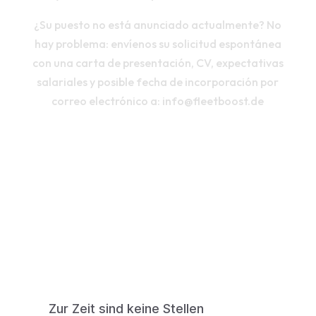
¿Su puesto no está anunciado actualmente? No
hay problema: envíenos su solicitud espontánea
con una carta de presentación, CV, expectativas
salariales y posible fecha de incorporación por
correo electrónico a:
info@fleetboost.de
Zur Zeit sind keine Stellen