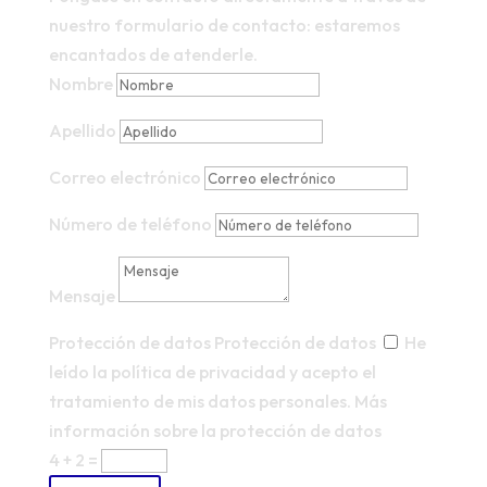
nuestro formulario de contacto: estaremos
encantados de atenderle.
Nombre
Apellido
Correo electrónico
Número de teléfono
Mensaje
Protección de datos
Protección de datos
He
leído la política de privacidad y acepto el
tratamiento de mis datos personales.
Más
información sobre la protección de datos
4 + 2
=