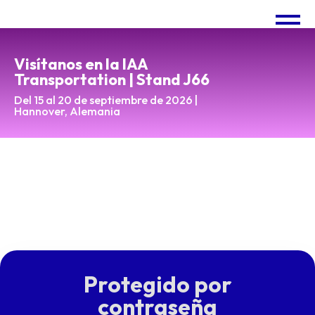
Visítanos en la IAA
Transportation | Stand J66
Del 15 al 20 de septiembre de 2026 |
Hannover, Alemania
Protegido por
contraseña