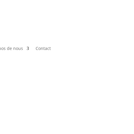
pos de nous
Contact
66