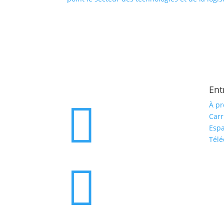
Ent

À pr
Carr
Espa
Tél
