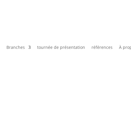
e
Branches
tournée de présentation
références
À pro
au salon IAA Transportation | Stand J
magne