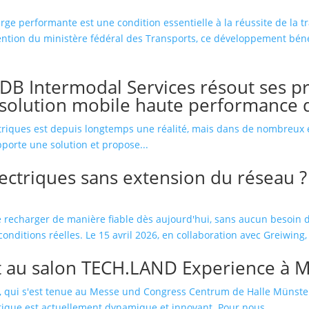
rge performante est une condition essentielle à la réussite de la tr
bvention du ministère fédéral des Transports, ce développement bén
DB Intermodal Services résout ses p
 solution mobile haute performance 
triques est depuis longtemps une réalité, mais dans de nombreux en
pporte une solution et propose...
ectriques sans extension du réseau ?
e recharger de manière fiable dès aujourd'hui, sans aucun besoin d
nditions réelles. Le 15 avril 2026, en collaboration avec Greiwing,
st au salon TECH.LAND Experience à 
, qui s'est tenue au Messe und Congress Centrum de Halle Münster
istique est actuellement dynamique et innovant. Pour nous...