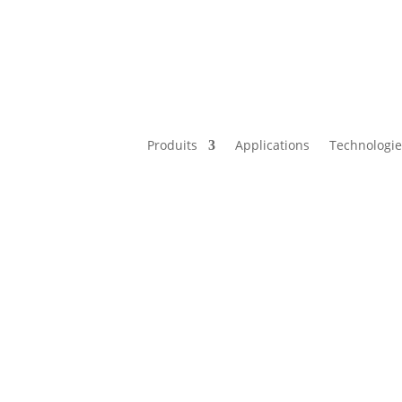
Produits
Applications
Technologi
Venez nous rendre visite 
Du 15 au 20 septembre 2026 | Hanovre, Alle